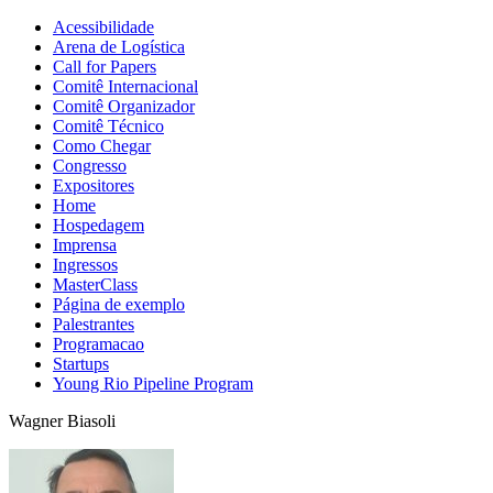
Acessibilidade
Arena de Logística
Call for Papers
Comitê Internacional
Comitê Organizador
Comitê Técnico
Como Chegar
Congresso
Expositores
Home
Hospedagem
Imprensa
Ingressos
MasterClass
Página de exemplo
Palestrantes
Programacao
Startups
Young Rio Pipeline Program
Wagner Biasoli