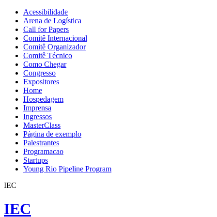
Acessibilidade
Arena de Logística
Call for Papers
Comitê Internacional
Comitê Organizador
Comitê Técnico
Como Chegar
Congresso
Expositores
Home
Hospedagem
Imprensa
Ingressos
MasterClass
Página de exemplo
Palestrantes
Programacao
Startups
Young Rio Pipeline Program
IEC
IEC