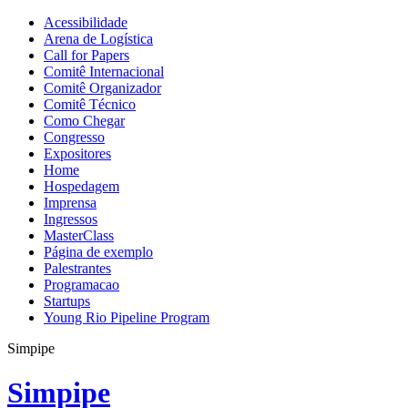
Acessibilidade
Arena de Logística
Call for Papers
Comitê Internacional
Comitê Organizador
Comitê Técnico
Como Chegar
Congresso
Expositores
Home
Hospedagem
Imprensa
Ingressos
MasterClass
Página de exemplo
Palestrantes
Programacao
Startups
Young Rio Pipeline Program
Simpipe
Simpipe