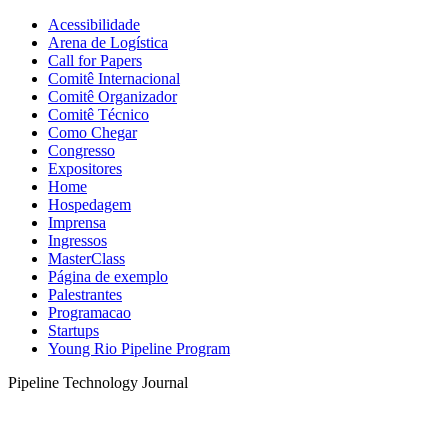
Acessibilidade
Arena de Logística
Call for Papers
Comitê Internacional
Comitê Organizador
Comitê Técnico
Como Chegar
Congresso
Expositores
Home
Hospedagem
Imprensa
Ingressos
MasterClass
Página de exemplo
Palestrantes
Programacao
Startups
Young Rio Pipeline Program
Pipeline Technology Journal