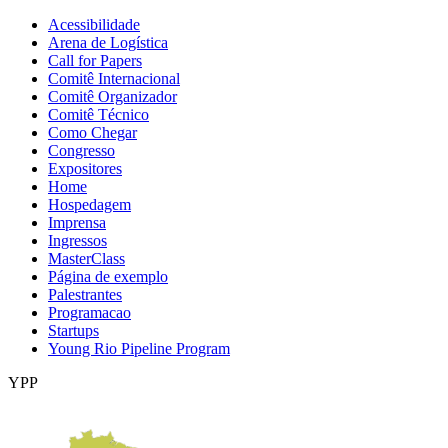
Acessibilidade
Arena de Logística
Call for Papers
Comitê Internacional
Comitê Organizador
Comitê Técnico
Como Chegar
Congresso
Expositores
Home
Hospedagem
Imprensa
Ingressos
MasterClass
Página de exemplo
Palestrantes
Programacao
Startups
Young Rio Pipeline Program
YPP